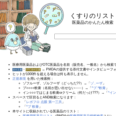
くすりのリスト
医薬品のかんたん検索
医療用医薬品およびOTC医薬品を名前（販売名、一般名）から検索
・
→ PMDAの提供する添付文書やインタビューフ
添付文書
OTC添付文書
ヒットが1000件を超える場合は何も表示しません。
正規表現
を用いた検索例：
ゾフルーザ、ゾルフーザ（どっちだ??）→
「
ゾ..ーザ
」
プ○○○○軟膏（名前が思い出せない⋯⋯）→
「
^プ.*軟膏
」
イン○○○ではじまる軟膏orクリーム（何だっけ???）→
「
^イン
スペースで区切るとAND検索になります：
「
レボフロ 点眼 第一三共
」
「
^プ 軟膏
」
本サイトに収録されている医薬品のリスト：
医療用医薬品リスト
（PMDAの
医療用医薬品情報検索
より）