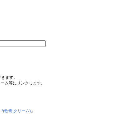
できます。
ォーム等にリンクします。
.*(軟膏|クリーム)
」