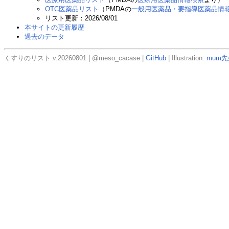
OTC医薬品リスト
（PMDAの
一般用医薬品・要指導医薬品情
リスト更新：2026/08/01
本サイトの更新履歴
過去のデータ
くすりのリスト v.20260801 | @meso_cacase |
GitHub
| Illustration:
mum先